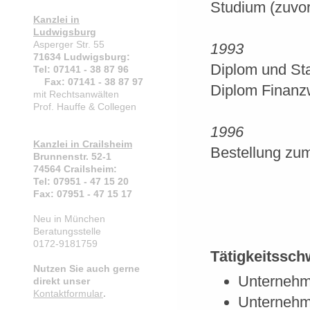
Studium (zuvor
Kanzlei in
Ludwigsburg
Asperger Str. 55
1993
71634 Ludwigsburg:
Diplom und S
Tel: 07141 - 38 87 96
Fax: 07141 - 38 87 97
Diplom Finanzw
mit Rechtsanwälten
Prof. Hauffe & Collegen
1996
Kanzlei in Crailsheim
Bestellung zum
Brunnenstr. 52-1
74564 Crailsheim:
Tel: 07951 - 47 15 20
Fax: 07951 - 47 15 17
Neu in München
Beratungsstelle
0172-9181759
Tätigkeitssc
Nutzen Sie auch gerne
Unternehm
direkt unser
Kontaktformular
.
Unternehm