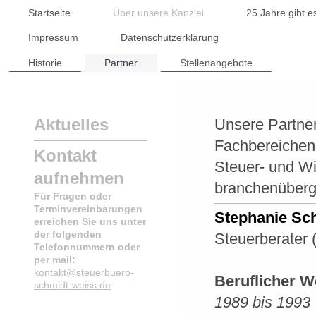
Startseite
Über unsere Kanzlei
25 Jahre gibt e
Impressum
Datenschutzerklärung
Historie
Partner
Stellenangebote
Aktuelles
Unsere Partner
Fachbereichen.
Kontakt
Steuer- und Wi
aufnehmen
branchenübergr
Für Fragen oder
Terminvereinbarungen
Stephanie Sc
erreichen Sie uns unter
der folgenden
Steuerberater 
Telefonnummern oder
per mail:
kontakt@steuerbuero-
Beruflicher 
schmidt-weiss.de
1989 bis 1993