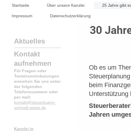
Startseite
Über unsere Kanzlei
25 Jahre gibt e
Impressum
Datenschutzerklärung
30 Jahre
Aktuelles
Kontakt
aufnehmen
Ob es um Them
Für Fragen oder
Steuerplanung 
Terminvereinbarungen
erreichen Sie uns unter
beim Finanzger
der folgenden
Telefonnummern oder
Unterstützung 
per mail:
kontakt@steuerbuero-
Steuerberater
schmidt-weiss.de
Jahren umges
Kanzlei in