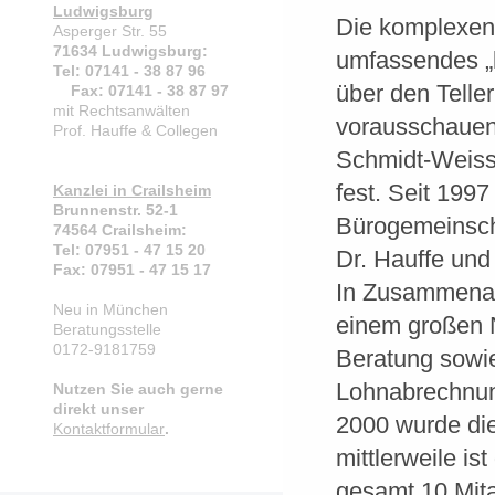
Ludwigsburg
Die komplexen 
Asperger Str. 55
71634 Ludwigsburg:
umfassendes „k
Tel: 07141 - 38 87 96
über den Telle
Fax: 07141 - 38 87 97
mit Rechtsanwälten
vorausschauend
Prof. Hauffe & Collegen
Schmidt-Weiss
fest. Seit 1997
Kanzlei in Crailsheim
Brunnenstr. 52-1
Bürogemeinscha
74564 Crailsheim:
Tel: 07951 - 47 15 20
Dr. Hauffe und 
Fax: 07951 - 47 15 17
In Zusammenarb
Neu in München
einem großen 
Beratungsstelle
0172-9181759
Beratung sowie
Lohnabrechnun
Nutzen Sie auch gerne
direkt unser
2000 wurde die
Kontaktformular
.
mittlerweile is
gesamt 10 Mita