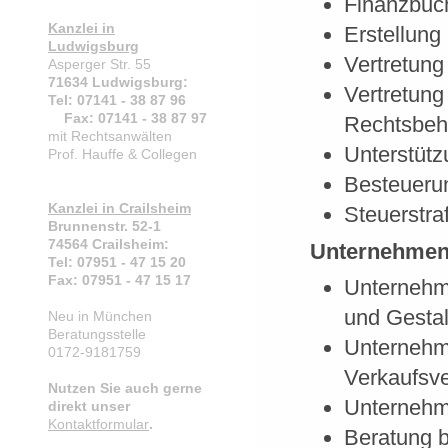
Finanzbuc
Kanzlei in
Erstellung 
Ludwigsburg
Vertretung
Asperger Str. 55
71634 Ludwigsburg:
Vertretung
Tel: 07141 - 38 87 96
Fax: 07141 - 38 87 97
Rechtsbehl
mit Rechtsanwälten
Unterstüt
Prof. Hauffe & Collegen
Besteuerun
Kanzlei in Crailsheim
Steuerstra
Brunnenstr. 52-1
74564 Crailsheim:
Unternehmens
Tel: 07951 - 47 15 20
Fax: 07951 - 47 15 17
Unternehme
und Gestal
Neu in München
Beratungsstelle
Unternehm
0172-9181759
Verkaufsv
Nutzen Sie auch gerne
Unternehm
direkt unser
Kontaktformular
.
Beratung b