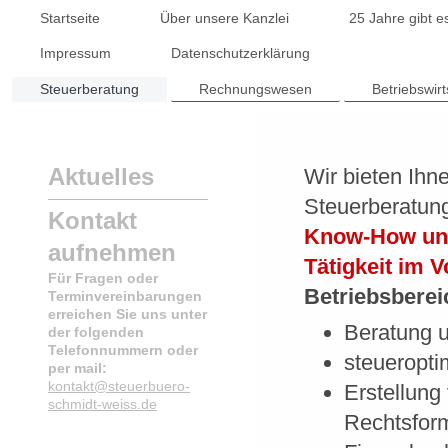
Startseite
Über unsere Kanzlei
25 Jahre gibt e
Impressum
Datenschutzerklärung
Steuerberatung
Rechnungswesen
Betriebswir
Aktuelles
Wir bieten Ihn
Steuerberatun
Kontakt
Know-How und
aufnehmen
Tätigkeit im 
Für Fragen oder
Betriebsberei
Terminvereinbarungen
erreichen Sie uns unter
Beratung u
der folgenden
Telefonnummern oder
steueropti
per mail:
kontakt@steuerbuero-
Erstellung
schmidt-weiss.de
Rechtsfor