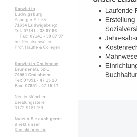
Kanzlei in
Laufende 
Ludwigsburg
Erstellung
Asperger Str. 55
71634 Ludwigsburg:
Sozialver
Tel: 07141 - 38 87 96
Fax: 07141 - 38 87 97
Jahresabs
mit Rechtsanwälten
Kostenrec
Prof. Hauffe & Collegen
Mahnwes
Kanzlei in Crailsheim
Einrichtun
Brunnenstr. 52-1
Buchhaltu
74564 Crailsheim:
Tel: 07951 - 47 15 20
Fax: 07951 - 47 15 17
Neu in München
Beratungsstelle
0172-9181759
Nutzen Sie auch gerne
direkt unser
Kontaktformular
.