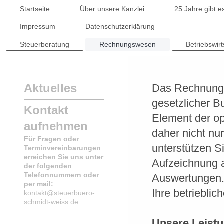
Startseite
Über unsere Kanzlei
25 Jahre gibt e
Impressum
Datenschutzerklärung
Steuerberatung
Rechnungswesen
Betriebswir
Aktuelles
Das Rechnungsw
gesetzlicher B
Kontakt
Element der o
aufnehmen
daher nicht nu
Für Fragen oder
unterstützen S
Terminvereinbarungen
erreichen Sie uns unter
Aufzeichnung a
der folgenden
Telefonnummern oder
Auswertungen. 
per mail:
Ihre betriebli
kontakt@steuerbuero-
schmidt-weiss.de
Unsere Leist